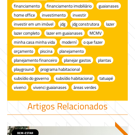
financiamento
financiamento imobiliário
guaianases
home office
investimento
investir
investir em um imóvel
jdg
jdg construtora
lazer
lazer completo
lazer em guaianases
MCMV
minha casa minha vida
moderní
o que fazer
orçamento
piscina
planejamento
planejamento financeiro
planejar gastos
plantas
playground
programa habitacional
subsídio do governo
subsídio habitacional
tatuapé
vivenci
vivenci guaianases
áreas verdes
Artigos Relacionados
BEM-ESTAR