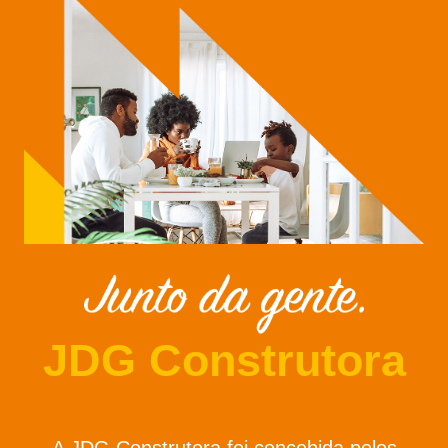
JDG Construtora
A JDG Construtora foi concebida pelos