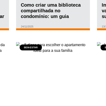
Como criar uma biblioteca
I
compartilhada no
v
ar
condomínio: um guia
s
prático para fortalecer a
convivência
24/11/2025
13/
BEM-ESTAR