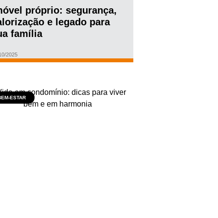
móvel próprio: segurança,
alorização e legado para
ua família
10/2025
BEM-ESTAR