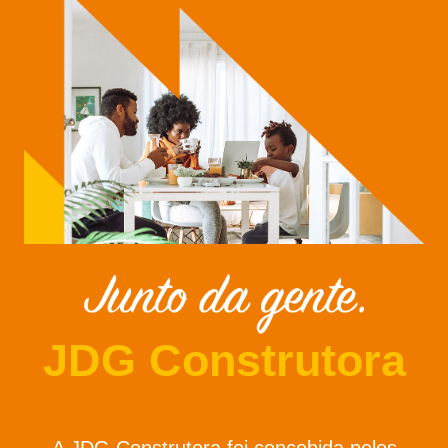
JDG Construtora
A JDG Construtora foi concebida pelos