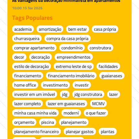
As vantagens da decoração minimalista em apartamentos
10:00
15 fev 2026
Tags Populares
academia
amortização
bem estar
casa própria
churrasqueira
compra da casa própria
comprar apartamento
condomínio
construtora
decor
decoração
empreendimentos
estilo de decoração
extremo leste de sp
facilidades
financiamento
financiamento imobiliário
guaianases
home office
investimento
investir
investir em um imóvel
jdg
jdg construtora
lazer
lazer completo
lazer em guaianases
MCMV
minha casa minha vida
moderní
o que fazer
orçamento
piscina
planejamento
planejamento financeiro
planejar gastos
plantas