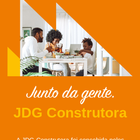
JDG Construtora
A JDG Construtora foi concebida pelos