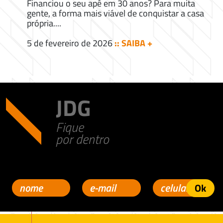
Financiou o seu apê em 30 anos? Para muita
gente, a forma mais viável de conquistar a casa
própria....
5 de fevereiro de 2026
:: SAIBA +
JDG
Fique
por dentro