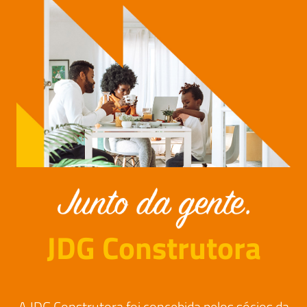
JDG Construtora
A JDG Construtora foi concebida pelos sócios da