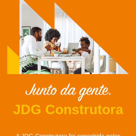
JDG Construtora
A JDG Construtora foi concebida pelos