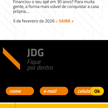
Financiou o seu apê em 30 anos? Para muita
gente, a forma mais viável de conquistar a casa
própria....
5 de fevereiro de 2026
:: SAIBA +
JDG
Fique
por dentro