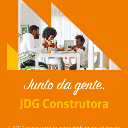
JDG Construtora
A JDG Construtora foi concebida pelos sócios da