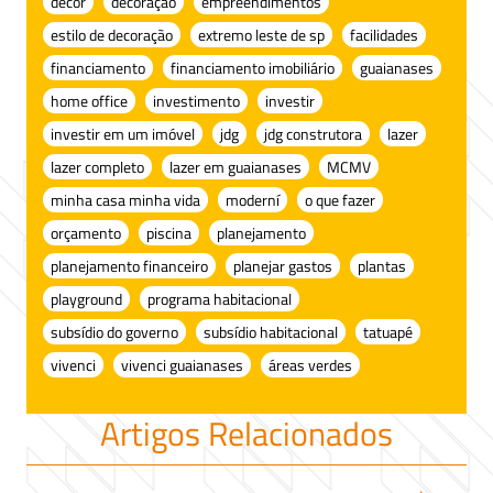
decor
decoração
empreendimentos
estilo de decoração
extremo leste de sp
facilidades
financiamento
financiamento imobiliário
guaianases
home office
investimento
investir
investir em um imóvel
jdg
jdg construtora
lazer
lazer completo
lazer em guaianases
MCMV
minha casa minha vida
moderní
o que fazer
orçamento
piscina
planejamento
planejamento financeiro
planejar gastos
plantas
playground
programa habitacional
subsídio do governo
subsídio habitacional
tatuapé
vivenci
vivenci guaianases
áreas verdes
Artigos Relacionados