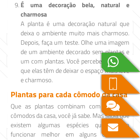
É uma decoração bela, natural e
charmosa
A planta é uma decoração natural que
deixa o ambiente muito mais charmoso.
Depois, faça um teste. Olhe uma imagem
de um ambiente decorado sem plantas e
um com plantas. Você perceberá o poder
que elas têm de deixar o espaço mais leve
e charmoso.
Plantas para cada cômodo da casa
Que as plantas combinam com todos os
cômodos da casa, você já sabe. Mas sabia que
existem algumas espécies que podem
funcionar melhor em alguns cômodos?