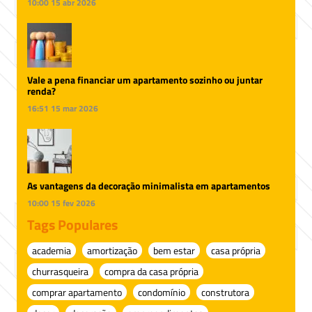
10:00
15 abr 2026
Vale a pena financiar um apartamento sozinho ou juntar
renda?
16:51
15 mar 2026
As vantagens da decoração minimalista em apartamentos
10:00
15 fev 2026
Tags Populares
academia
amortização
bem estar
casa própria
churrasqueira
compra da casa própria
comprar apartamento
condomínio
construtora