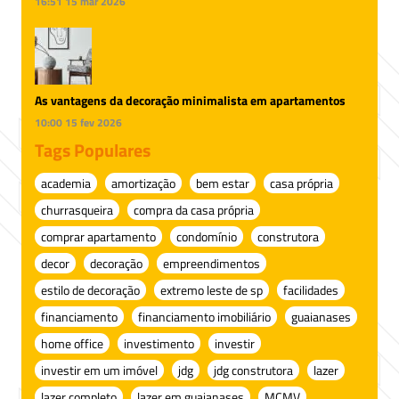
16:51
15 mar 2026
As vantagens da decoração minimalista em apartamentos
10:00
15 fev 2026
Tags Populares
academia
amortização
bem estar
casa própria
churrasqueira
compra da casa própria
comprar apartamento
condomínio
construtora
decor
decoração
empreendimentos
estilo de decoração
extremo leste de sp
facilidades
financiamento
financiamento imobiliário
guaianases
home office
investimento
investir
investir em um imóvel
jdg
jdg construtora
lazer
lazer completo
lazer em guaianases
MCMV