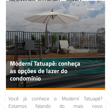
PROFISSIONAL AUTÔNOMO
VIVENCI
27/06/2022
Moderní Tatuapé: conheça
as opções de lazer do
condomínio
Você já conhece o Moderní Tatuapé?
Estamos falando do mais novo