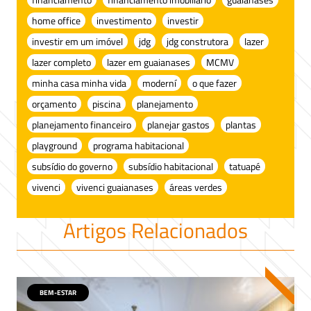
home office
investimento
investir
investir em um imóvel
jdg
jdg construtora
lazer
lazer completo
lazer em guaianases
MCMV
minha casa minha vida
moderní
o que fazer
orçamento
piscina
planejamento
planejamento financeiro
planejar gastos
plantas
playground
programa habitacional
subsídio do governo
subsídio habitacional
tatuapé
vivenci
vivenci guaianases
áreas verdes
Artigos Relacionados
BEM-ESTAR