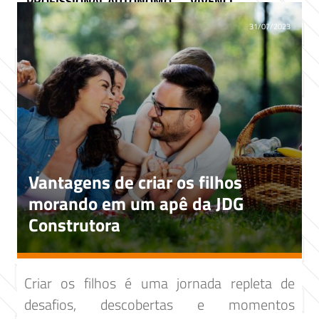
PROFISSIONAL AUTÔNOMO
VIVENCI
31/07/2023
Vantagens de criar os filhos
morando em um apê da JDG
Construtora
Criar os filhos é uma jornada repleta de
desafios, descobertas e momentos