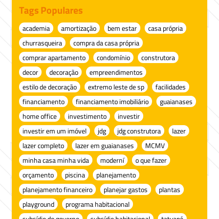
Tags Populares
academia
amortização
bem estar
casa própria
churrasqueira
compra da casa própria
comprar apartamento
condomínio
construtora
decor
decoração
empreendimentos
estilo de decoração
extremo leste de sp
facilidades
financiamento
financiamento imobiliário
guaianases
home office
investimento
investir
investir em um imóvel
jdg
jdg construtora
lazer
lazer completo
lazer em guaianases
MCMV
minha casa minha vida
moderní
o que fazer
orçamento
piscina
planejamento
planejamento financeiro
planejar gastos
plantas
playground
programa habitacional
subsídio do governo
subsídio habitacional
tatuapé