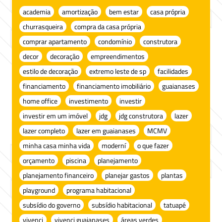
academia
amortização
bem estar
casa própria
churrasqueira
compra da casa própria
comprar apartamento
condomínio
construtora
decor
decoração
empreendimentos
estilo de decoração
extremo leste de sp
facilidades
financiamento
financiamento imobiliário
guaianases
home office
investimento
investir
investir em um imóvel
jdg
jdg construtora
lazer
lazer completo
lazer em guaianases
MCMV
minha casa minha vida
moderní
o que fazer
orçamento
piscina
planejamento
planejamento financeiro
planejar gastos
plantas
playground
programa habitacional
subsídio do governo
subsídio habitacional
tatuapé
vivenci
vivenci guaianases
áreas verdes