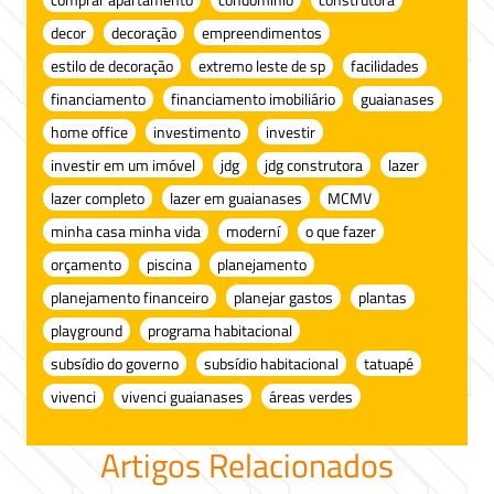
decor
decoração
empreendimentos
estilo de decoração
extremo leste de sp
facilidades
financiamento
financiamento imobiliário
guaianases
home office
investimento
investir
investir em um imóvel
jdg
jdg construtora
lazer
lazer completo
lazer em guaianases
MCMV
minha casa minha vida
moderní
o que fazer
orçamento
piscina
planejamento
planejamento financeiro
planejar gastos
plantas
playground
programa habitacional
subsídio do governo
subsídio habitacional
tatuapé
vivenci
vivenci guaianases
áreas verdes
Artigos Relacionados