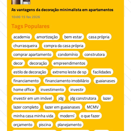
As vantagens da decoração minimalista em apartamentos
10:00
15 fev 2026
Tags Populares
academia
amortização
bem estar
casa própria
churrasqueira
compra da casa própria
comprar apartamento
condomínio
construtora
decor
decoração
empreendimentos
estilo de decoração
extremo leste de sp
facilidades
financiamento
financiamento imobiliário
guaianases
home office
investimento
investir
investir em um imóvel
jdg
jdg construtora
lazer
lazer completo
lazer em guaianases
MCMV
minha casa minha vida
moderní
o que fazer
orçamento
piscina
planejamento