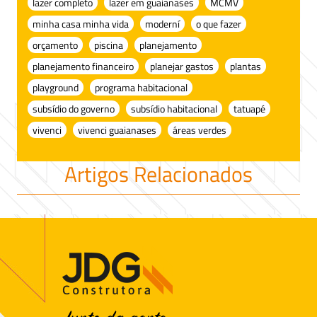
lazer completo
lazer em guaianases
MCMV
minha casa minha vida
moderní
o que fazer
orçamento
piscina
planejamento
planejamento financeiro
planejar gastos
plantas
playground
programa habitacional
subsídio do governo
subsídio habitacional
tatuapé
vivenci
vivenci guaianases
áreas verdes
Artigos Relacionados