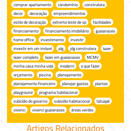
comprar apartamento
condomínio
construtora
decor
decoração
empreendimentos
estilo de decoração
extremo leste de sp
facilidades
financiamento
financiamento imobiliário
guaianases
home office
investimento
investir
investir em um imóvel
jdg
jdg construtora
lazer
lazer completo
lazer em guaianases
MCMV
minha casa minha vida
moderní
o que fazer
orçamento
piscina
planejamento
planejamento financeiro
planejar gastos
plantas
playground
programa habitacional
subsídio do governo
subsídio habitacional
tatuapé
vivenci
vivenci guaianases
áreas verdes
Artigos Relacionados