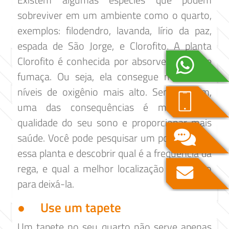
sobreviver em um ambiente como o quarto,
exemplos: filodendro, lavanda, lírio da paz,
espada de São Jorge, e Clorofito. A planta
Clorofito é conhecida por absorver odores e
fumaça. Ou seja, ela consegue manter os
níveis de oxigênio mais alto. Sendo assim,
uma das consequências é melhorar a
qualidade do seu sono e proporcionar mais
saúde. Você pode pesquisar um pouco sobre
essa planta e descobrir qual é a frequência da
rega, e qual a melhor localização do quarto
para deixá-la.
● Use um tapete
Um tapete no seu quarto não serve apenas