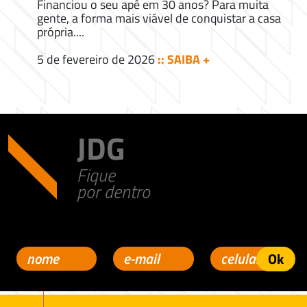
Financiou o seu apê em 30 anos? Para muita
gente, a forma mais viável de conquistar a casa
própria....
5 de fevereiro de 2026
:: SAIBA +
JDG
Fique
por dentro