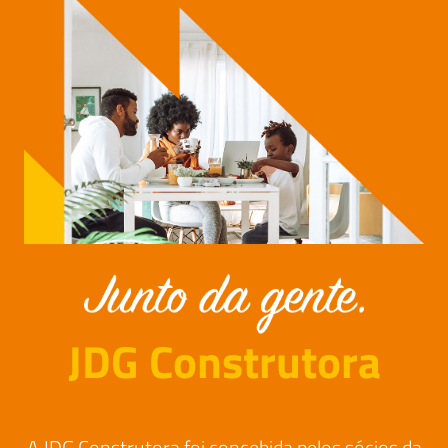
JDG Construtora
A JDG Construtora foi concebida pelos sócios da