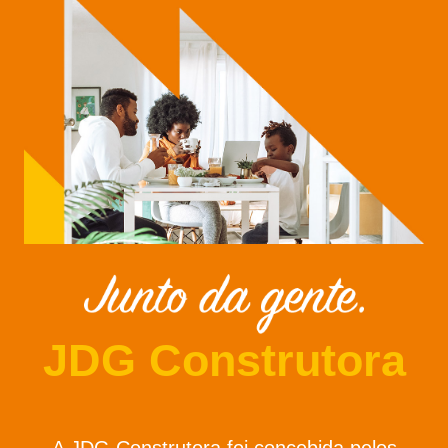
JDG Construtora
A JDG Construtora foi concebida pelos