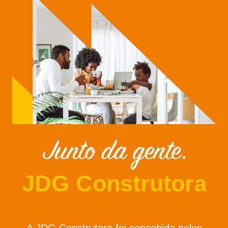
JDG Construtora
A JDG Construtora foi concebida pelos