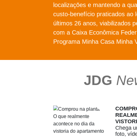
localizações e mantendo a qua
custo-benefício praticados ao 
últimos 26 anos, viabilizados p
com a Caixa Econômica Federa
Programa Minha Casa Minha V
JDG
Ne
COMPRO
REALME
VISTOR
Chega um
foto, ví