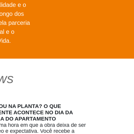
lidade e o
longo dos
ela parceria
l e o
ida.
ws
U NA PLANTA? O QUE
NTE ACONTECE NO DIA DA
IA DO APARTAMENTO
a hora em que a obra deixa de ser
deo e expectativa. Você recebe a