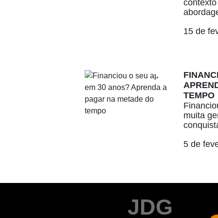
contexto
abordage
15 de fe
FINANC
APREND
TEMPO
Financio
muita ge
conquista
5 de fev
JDG