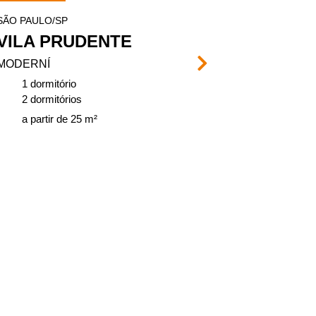
SÃO PAULO/SP
SÃO PAULO/SP
VILA PRUDENTE
PARQUE 
MODERNÍ
VIVENCI
1 dormitório
2 dormitório
2 dormitórios
de 37, 75 a 
a partir de 25 m²