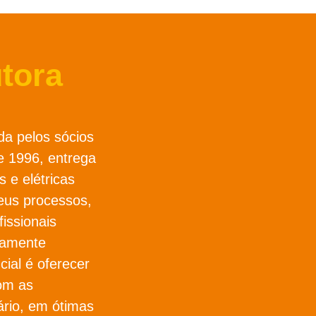
tora
da pelos sócios
 1996, entrega
s e elétricas
eus processos,
issionais
osamente
cial é oferecer
om as
ário, em ótimas