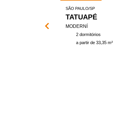
SÃO PAULO/SP
ASES
TATUAPÉ
MODERNÍ
ios
2 dormitórios
 41 m²
a partir de 33,35 m²