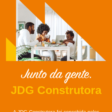
JDG Construtora
A JDG Construtora foi concebida pelos