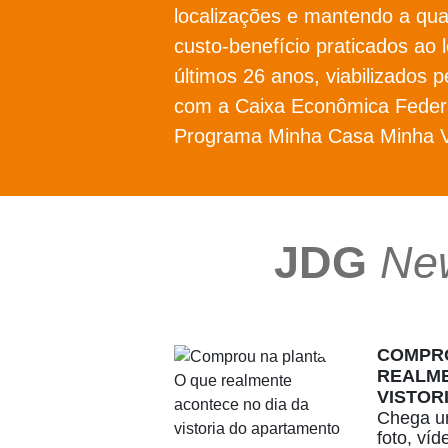
localizações e mantendo a qua
custo-benefício praticados ao 
últimos 26 anos, viabilizados p
com a Caixa Econômica Federa
Programa Minha Casa Minha V
JDG
Ne
COMPRO
REALME
VISTOR
Chega um
foto, ví