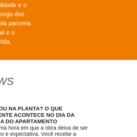
lidade e o
longo dos
ela parceria
l e o
ida.
ws
U NA PLANTA? O QUE
NTE ACONTECE NO DIA DA
IA DO APARTAMENTO
a hora em que a obra deixa de ser
deo e expectativa. Você recebe a