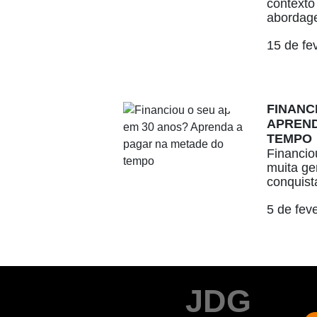
contexto
abordage
15 de fe
FINANC
APREND
TEMPO
Financio
muita ge
conquista
5 de fev
JDG