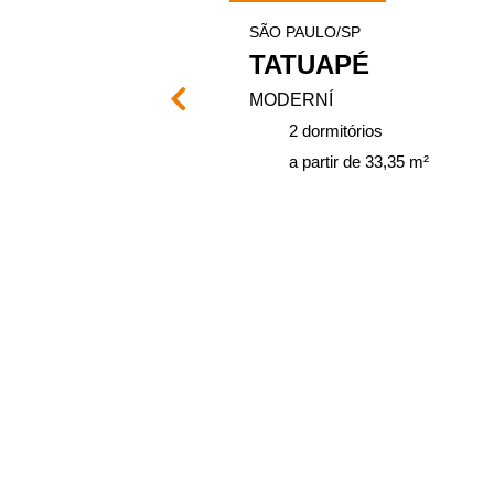
SÃO PAULO/SP
ASES
TATUAPÉ
MODERNÍ
ios
2 dormitórios
 41 m²
a partir de 33,35 m²