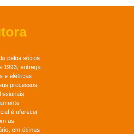
tora
da pelos sócios
 1996, entrega
s e elétricas
eus processos,
issionais
osamente
cial é oferecer
om as
ário, em ótimas