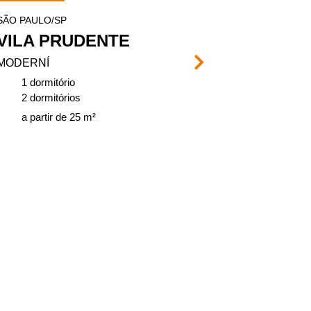
SÃO PAULO/SP
SÃO PAULO/SP
VILA PRUDENTE
PARQUE 
MODERNÍ
VIVENCI
1 dormitório
2 dormitório
2 dormitórios
de 37, 75 a 
a partir de 25 m²