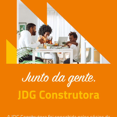
JDG Construtora
A JDG Construtora foi concebida pelos sócios da