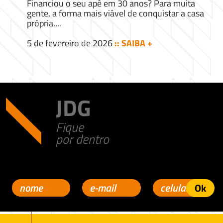
Financiou o seu apê em 30 anos? Para muita
gente, a forma mais viável de conquistar a casa
própria....
5 de fevereiro de 2026
:: SAIBA +
JDG
Fique
por dentro