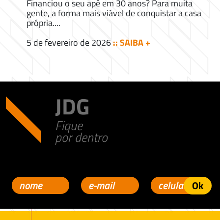
Financiou o seu apê em 30 anos? Para muita
gente, a forma mais viável de conquistar a casa
própria....
5 de fevereiro de 2026
:: SAIBA +
JDG
Fique
por dentro