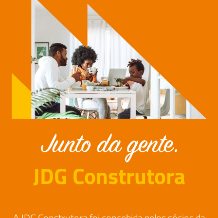
JDG Construtora
A JDG Construtora foi concebida pelos sócios da