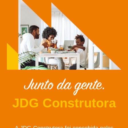
JDG Construtora
A JDG Construtora foi concebida pelos