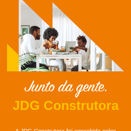
JDG Construtora
A JDG Construtora foi concebida pelos