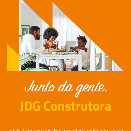
JDG Construtora
A JDG Construtora foi concebida pelos sócios da