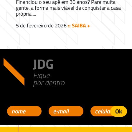
Financiou o seu apê em 30 anos? Para muita
gente, a forma mais viável de conquistar a casa
própria....
5 de fevereiro de 2026
:: SAIBA +
JDG
Fique
por dentro