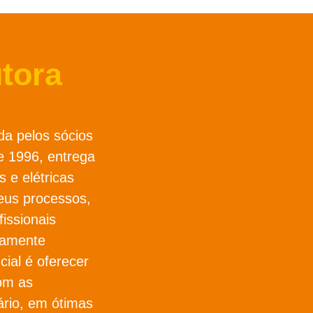
tora
da pelos sócios
 1996, entrega
s e elétricas
eus processos,
issionais
osamente
cial é oferecer
om as
ário, em ótimas