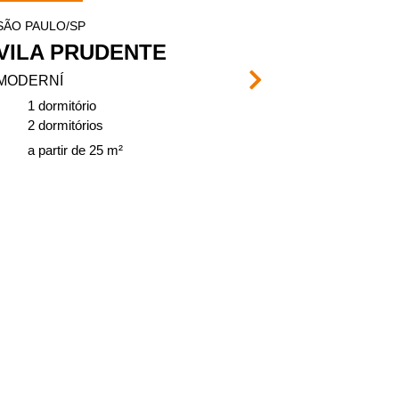
SÃO PAULO/SP
SÃO PAULO/SP
VILA PRUDENTE
PARQUE 
MODERNÍ
VIVENCI
1 dormitório
2 dormitório
2 dormitórios
de 37, 75 a 
a partir de 25 m²