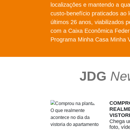
localizações e mantendo a qua
custo-benefício praticados ao 
últimos 26 anos, viabilizados p
com a Caixa Econômica Federa
Programa Minha Casa Minha V
JDG
Ne
COMPRO
REALME
VISTOR
Chega um
foto, ví