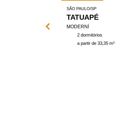
SÃO PAULO/SP
ASES
TATUAPÉ
MODERNÍ
ios
2 dormitórios
 41 m²
a partir de 33,35 m²