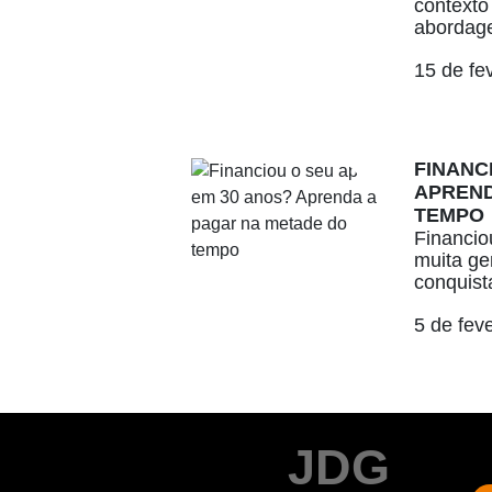
contexto
abordage
15 de fe
FINANC
APREND
TEMPO
Financio
muita ge
conquista
5 de fev
JDG