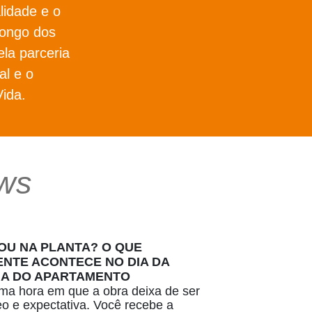
lidade e o
longo dos
ela parceria
l e o
ida.
ws
U NA PLANTA? O QUE
NTE ACONTECE NO DIA DA
IA DO APARTAMENTO
a hora em que a obra deixa de ser
deo e expectativa. Você recebe a