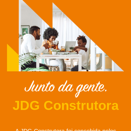
JDG Construtora
A JDG Construtora foi concebida pelos