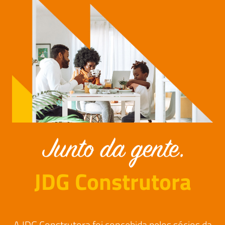
JDG Construtora
A JDG Construtora foi concebida pelos sócios da