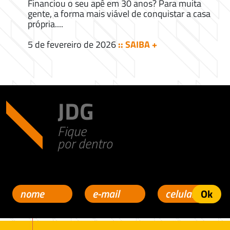
Financiou o seu apê em 30 anos? Para muita
gente, a forma mais viável de conquistar a casa
própria....
5 de fevereiro de 2026
:: SAIBA +
JDG
Fique
por dentro