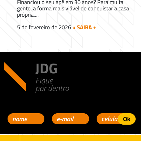
Financiou o seu apê em 30 anos? Para muita
gente, a forma mais viável de conquistar a casa
própria....
5 de fevereiro de 2026
:: SAIBA +
JDG
Fique
por dentro