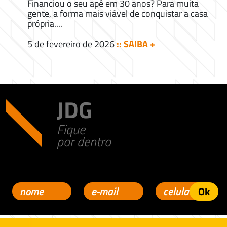
Financiou o seu apê em 30 anos? Para muita
gente, a forma mais viável de conquistar a casa
própria....
5 de fevereiro de 2026
:: SAIBA +
JDG
Fique
por dentro