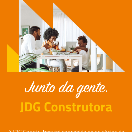
JDG Construtora
A JDG Construtora foi concebida pelos sócios da