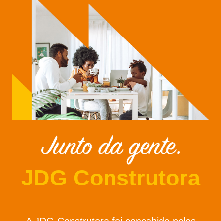
JDG Construtora
A JDG Construtora foi concebida pelos