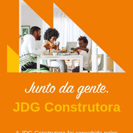
JDG Construtora
A JDG Construtora foi concebida pelos