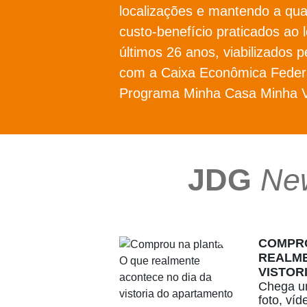
localizações e mantendo a qua
custo-benefício praticados ao 
últimos 26 anos, viabilizados p
com a Caixa Econômica Federa
Programa Minha Casa Minha V
JDG
Ne
COMPRO
REALME
VISTOR
Chega um
foto, ví