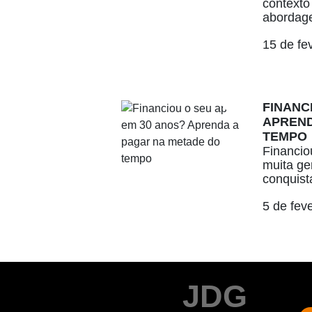
contexto
abordage
15 de fe
FINANC
APREND
TEMPO
Financio
muita ge
conquista
5 de fev
JDG