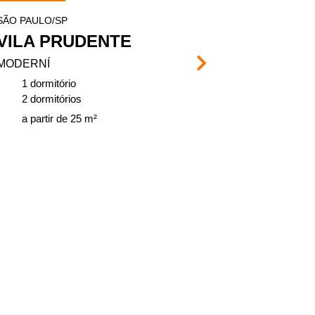
SÃO PAULO/SP
SÃO PAULO/SP
VILA PRUDENTE
PARQUE 
MODERNÍ
VIVENCI
1 dormitório
2 dormitório
2 dormitórios
de 37, 75 a 
a partir de 25 m²