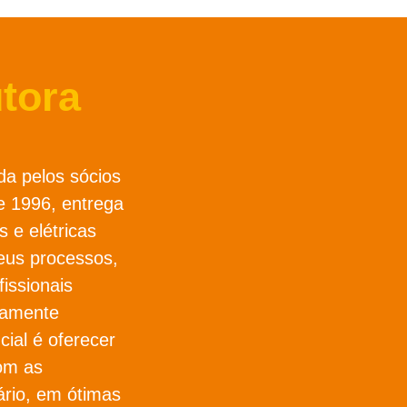
tora
da pelos sócios
 1996, entrega
s e elétricas
eus processos,
issionais
osamente
cial é oferecer
om as
ário, em ótimas