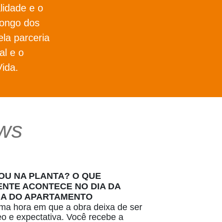
lidade e o
longo dos
ela parceria
l e o
ida.
ws
U NA PLANTA? O QUE
NTE ACONTECE NO DIA DA
IA DO APARTAMENTO
a hora em que a obra deixa de ser
deo e expectativa. Você recebe a