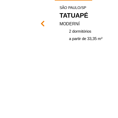
SÃO PAULO/SP
ASES
TATUAPÉ
MODERNÍ
ios
2 dormitórios
 41 m²
a partir de 33,35 m²