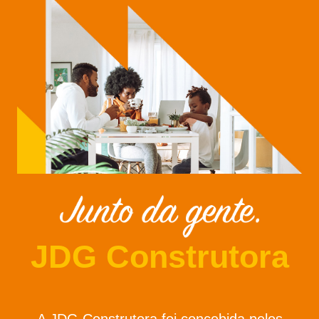
JDG Construtora
A JDG Construtora foi concebida pelos