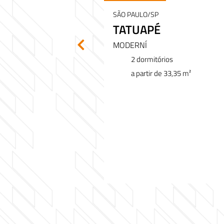
SÃO PAULO/SP
SES
TATUAPÉ
MODERNÍ
ios
2 dormitórios
 41 m²
a partir de 33,35 m²