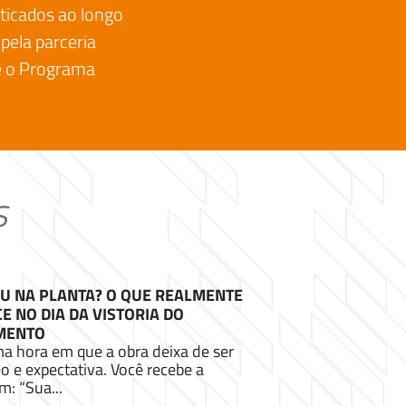
aticados ao longo
 pela parceria
e o Programa
s
 NA PLANTA? O QUE REALMENTE
E NO DIA DA VISTORIA DO
MENTO
a hora em que a obra deixa de ser
eo e expectativa. Você recebe a
: “Sua...