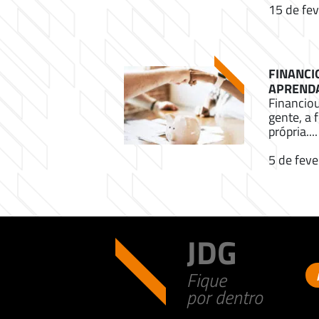
15 de fev
FINANCI
APRENDA
Financio
gente, a 
própria....
5 de feve
JDG
Fique
por dentro