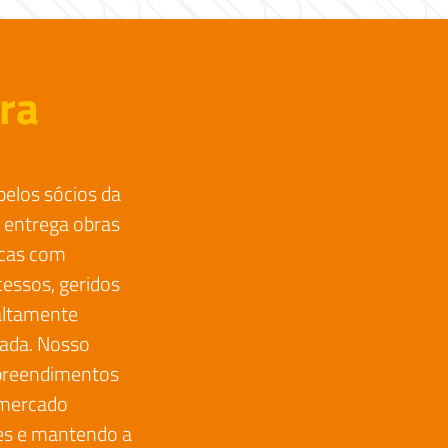
ra
pelos sócios da
 entrega obras
ricas com
essos, geridos
 altamente
nada. Nosso
mpreendimentos
 mercado
ões e mantendo a