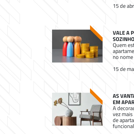
15 de abr
VALE A 
SOZINHO
Quem est
apartamen
no nome 
15 de ma
AS VANT
EM APA
A decora
vez mais 
de apart
funcional.