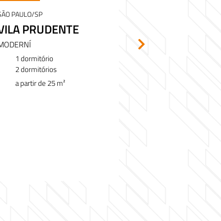
SÃO PAULO/SP
SÃO PAULO/SP
VILA PRUDENTE
PARQUE D
MODERNÍ
VIVENCI
1 dormitório
2 dormitórios
2 dormitórios
de 37, 75 a 4
a partir de 25 m²