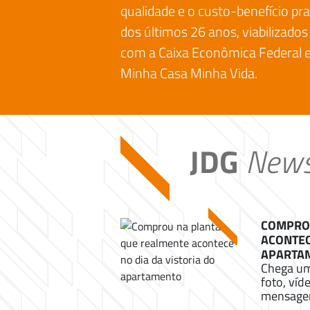
qualidade e o custo-benefício pr
dos últimos 26 anos, viabilizados
com a Caixa Econômica Federal 
Minha Casa Minha Vida.
JDG
New
COMPROU
ACONTEC
APARTA
Chega um
foto, víd
mensagem