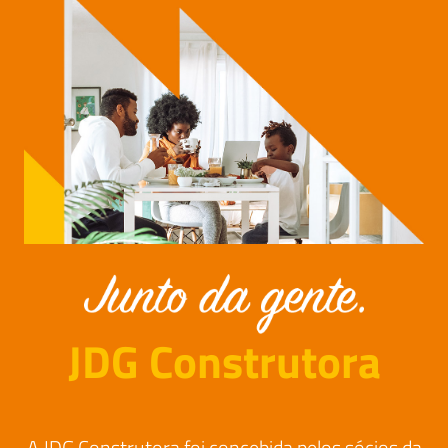
JDG Construtora
A JDG Construtora foi concebida pelos sócios da