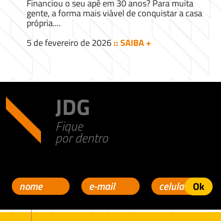
Financiou o seu apê em 30 anos? Para muita
gente, a forma mais viável de conquistar a casa
própria....
5 de fevereiro de 2026
:: SAIBA +
JDG
Fique
por dentro