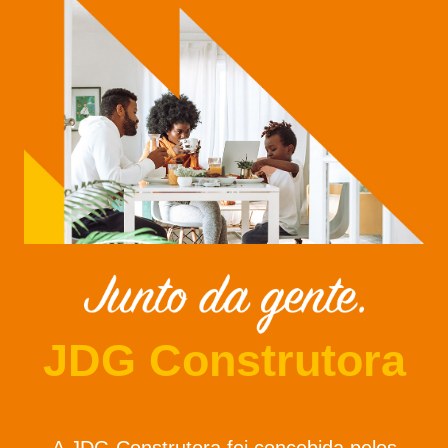
JDG Construtora
A JDG Construtora foi concebida pelos