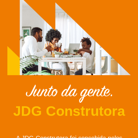
JDG Construtora
A JDG Construtora foi concebida pelos