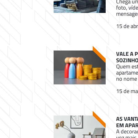
Chega um
foto, víd
mensagem
15 de abr
VALE A 
SOZINHO
Quem est
apartamen
no nome 
15 de ma
AS VANT
EM APA
A decora
vez mais 