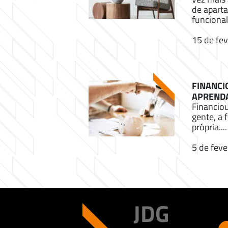
de apart
funcional.
15 de fev
FINANCI
APRENDA
Financio
gente, a 
própria....
5 de feve
JDG