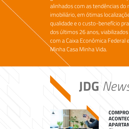
alinhados com as tendências do
imobiliário, em ótimas localizaç
qualidade e o custo-benefício pr
dos últimos 26 anos, viabilizados
com a Caixa Econômica Federal 
Minha Casa Minha Vida.
JDG
New
COMPROU
ACONTEC
APARTA