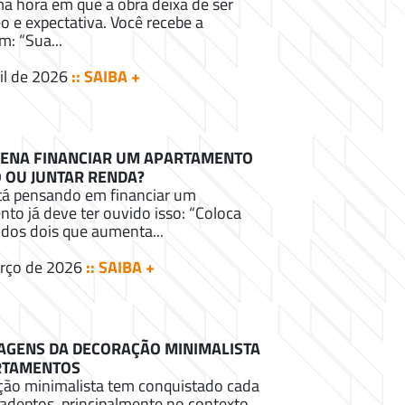
a hora em que a obra deixa de ser
eo e expectativa. Você recebe a
: “Sua...
il de 2026
:: SAIBA +
PENA FINANCIAR UM APARTAMENTO
 OU JUNTAR RENDA?
á pensando em financiar um
to já deve ter ouvido isso: “Coloca
dos dois que aumenta...
rço de 2026
:: SAIBA +
AGENS DA DECORAÇÃO MINIMALISTA
RTAMENTOS
ção minimalista tem conquistado cada
adeptos, principalmente no contexto