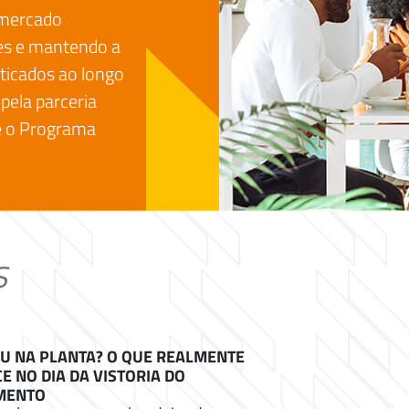
 mercado
ões e mantendo a
aticados ao longo
 pela parceria
e o Programa
s
 NA PLANTA? O QUE REALMENTE
E NO DIA DA VISTORIA DO
MENTO