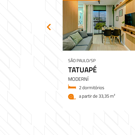
SÃO PAULO/SP
SES
TATUAPÉ
MODERNÍ
ios
2 dormitórios
 41 m²
a partir de 33,35 m²