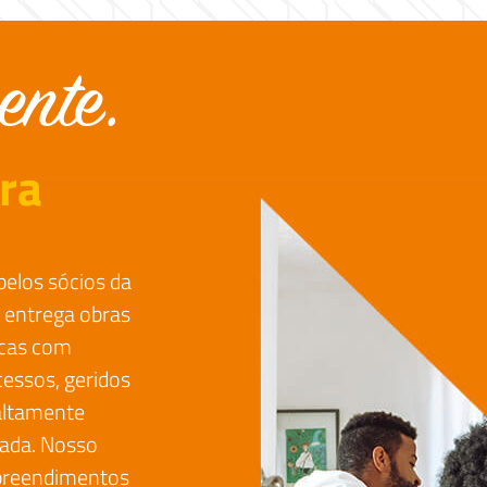
ra
pelos sócios da
 entrega obras
ricas com
essos, geridos
 altamente
nada. Nosso
mpreendimentos