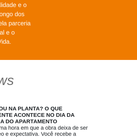
lidade e o
longo dos
ela parceria
l e o
ida.
ws
U NA PLANTA? O QUE
NTE ACONTECE NO DIA DA
IA DO APARTAMENTO
a hora em que a obra deixa de ser
deo e expectativa. Você recebe a