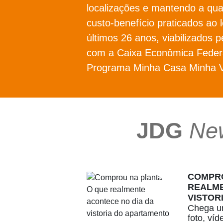
localizações e mantendo a qua
custo-benefício praticados ao 
últimos 26 anos, viabilizados p
com a Caixa Econômica Federa
Programa Minha Casa Minha V
JDG
Ne
COMPRO
REALME
VISTOR
Chega um
foto, ví