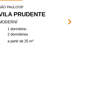
SÃO PAULO/SP
SÃO PAULO/SP
VILA PRUDENTE
PARQUE 
MODERNÍ
VIVENCI
1 dormitório
2 dormitório
2 dormitórios
de 37, 75 a 
a partir de 25 m²