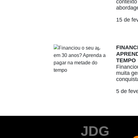
contexto
abordage
15 de fe
FINANC
APREND
TEMPO
Financio
muita ge
conquista
5 de fev
JDG