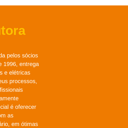
tora
da pelos sócios
 1996, entrega
s e elétricas
eus processos,
issionais
osamente
cial é oferecer
om as
ário, em ótimas