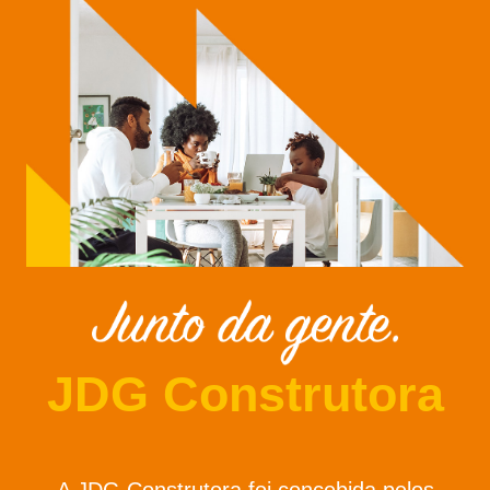
JDG Construtora
A JDG Construtora foi concebida pelos