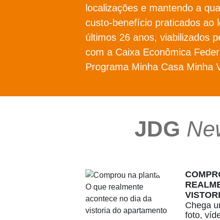
localizações e mantendo a qua
custo-benefício praticados ao 
últimos 26 anos, viabilizados p
com a Caixa Econômica Federa
Programa Minha Casa Minha V
JDG
Ne
COMPRO
REALME
VISTOR
Chega um
foto, ví