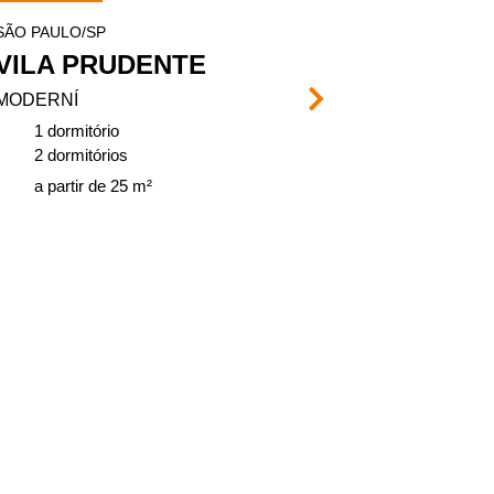
SÃO PAULO/SP
SÃO PAULO/SP
VILA PRUDENTE
PARQUE 
MODERNÍ
VIVENCI
1 dormitório
2 dormitório
2 dormitórios
de 37, 75 a 
a partir de 25 m²