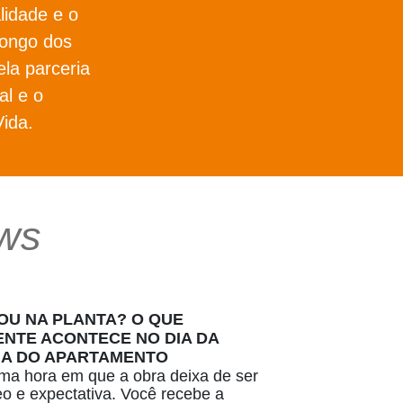
lidade e o
longo dos
ela parceria
l e o
ida.
ws
U NA PLANTA? O QUE
NTE ACONTECE NO DIA DA
IA DO APARTAMENTO
a hora em que a obra deixa de ser
deo e expectativa. Você recebe a