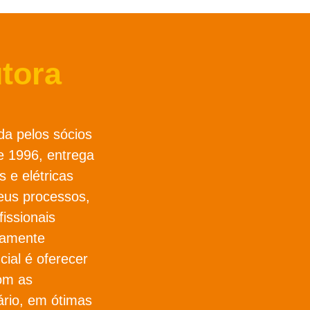
tora
da pelos sócios
 1996, entrega
s e elétricas
eus processos,
issionais
osamente
cial é oferecer
om as
ário, em ótimas