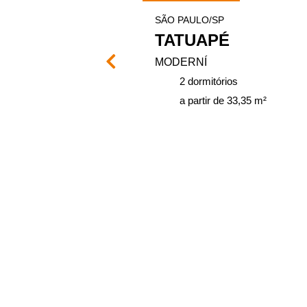
SÃO PAULO/SP
ASES
TATUAPÉ
MODERNÍ
ios
2 dormitórios
 41 m²
a partir de 33,35 m²