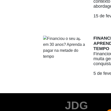
contexto
abordage
15 de fe
FINANC
APREND
TEMPO
Financio
muita ge
conquista
5 de fev
JDG