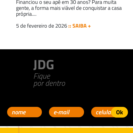
Financiou o seu apê em 30 anos? Para muita
gente, a forma mais viável de conquistar a casa
própria....
5 de fevereiro de 2026
:: SAIBA +
JDG
Fique
por dentro