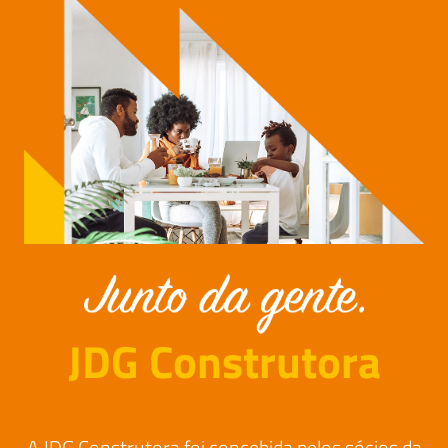
JDG Construtora
A JDG Construtora foi concebida pelos sócios da