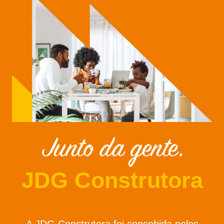
JDG Construtora
A JDG Construtora foi concebida pelos